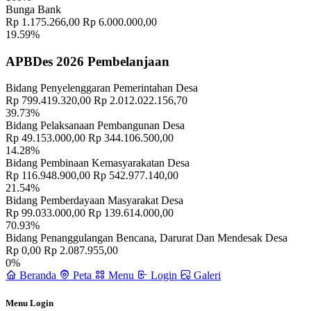
Bunga Bank
"PERSYARATAN BAKAL CALON PEMILIHAN PERBEKEL
Rp 1.175.266,00
Rp 6.000.000,00
DESA SULAHAN"
19 Juni 2019
19.59%
APBDes 2026 Pembelanjaan
Kepemimpinan Desa
23 Juni 2018
PENANDATANGANAN PERATURAN BUPATI BANGLI
13
Bidang Penyelenggaran Pemerintahan Desa
Juli 2024
Rp 799.419.320,00
Rp 2.012.022.156,70
39.73%
PENYALURAN PAKET SEMBAKO DARI KEMENKUMHAM
Bidang Pelaksanaan Pembangunan Desa
30 Juli 2021
Rp 49.153.000,00
Rp 344.106.500,00
14.28%
Bidang Pembinaan Kemasyarakatan Desa
Pertemuan Ke-3 Kelas Ibu Hamil Desa Sulahan
02 Juni 2026
Rp 116.948.900,00
Rp 542.977.140,00
21.54%
"PENYALURAN BLT DD (DANA DESA) TAHAP I KEPADA
Bidang Pemberdayaan Masyarakat Desa
PENERIMA MANFAAT TAHUN ANGGARAN 2021”
25
Rp 99.033.000,00
Rp 139.614.000,00
Februari 2021
70.93%
Bidang Penanggulangan Bencana, Darurat Dan Mendesak Desa
Rp 0,00
Rp 2.087.955,00
0%
Beranda
Peta
Menu
Login
Galeri
Menu Login