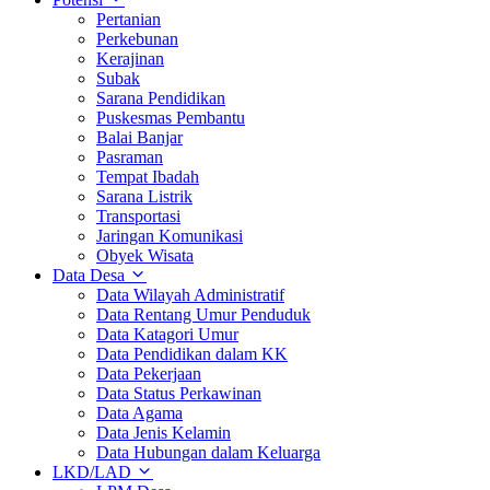
Pertanian
Perkebunan
Kerajinan
Subak
Sarana Pendidikan
Puskesmas Pembantu
Balai Banjar
Pasraman
Tempat Ibadah
Sarana Listrik
Transportasi
Jaringan Komunikasi
Obyek Wisata
Data Desa
Data Wilayah Administratif
Data Rentang Umur Penduduk
Data Katagori Umur
Data Pendidikan dalam KK
Data Pekerjaan
Data Status Perkawinan
Data Agama
Data Jenis Kelamin
Data Hubungan dalam Keluarga
LKD/LAD