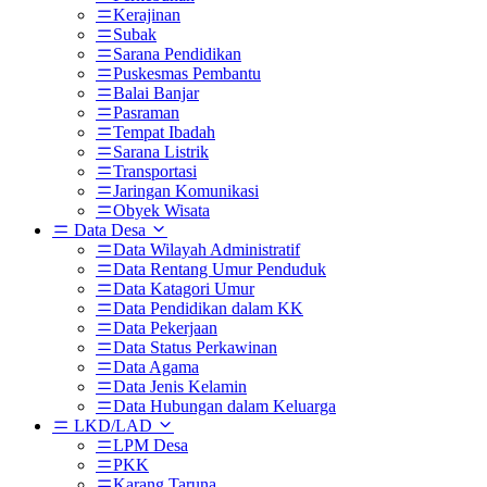
Kerajinan
Subak
Sarana Pendidikan
Puskesmas Pembantu
Balai Banjar
Pasraman
Tempat Ibadah
Sarana Listrik
Transportasi
Jaringan Komunikasi
Obyek Wisata
Data Desa
Data Wilayah Administratif
Data Rentang Umur Penduduk
Data Katagori Umur
Data Pendidikan dalam KK
Data Pekerjaan
Data Status Perkawinan
Data Agama
Data Jenis Kelamin
Data Hubungan dalam Keluarga
LKD/LAD
LPM Desa
PKK
Karang Taruna