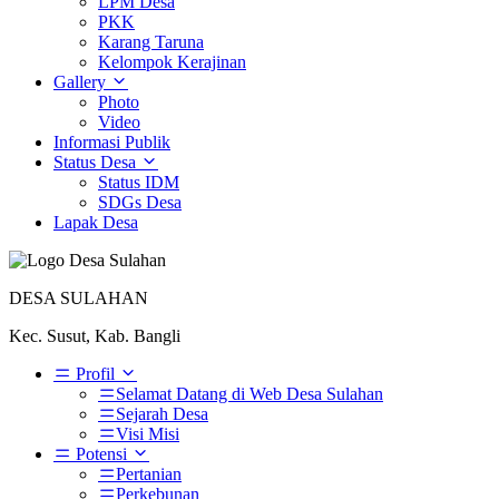
LPM Desa
PKK
Karang Taruna
Kelompok Kerajinan
Gallery
Photo
Video
Informasi Publik
Status Desa
Status IDM
SDGs Desa
Lapak Desa
DESA SULAHAN
Kec. Susut, Kab. Bangli
Profil
Selamat Datang di Web Desa Sulahan
Sejarah Desa
Visi Misi
Potensi
Pertanian
Perkebunan