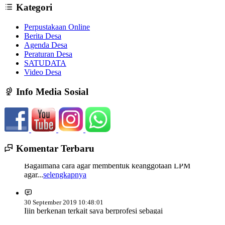
Kategori
Perpustakaan Online
Berita Desa
Agenda Desa
Peraturan Desa
SATUDATA
Video Desa
Info Media Sosial
Komentar Terbaru
13 Mei 2020 00:46:55
Bagaimana cara agar membentuk keanggotaan LPM
agar...
selengkapnya
30 September 2019 10:48:01
Ijin berkenan terkait saya berprofesi sebagai
Polri...
selengkapnya