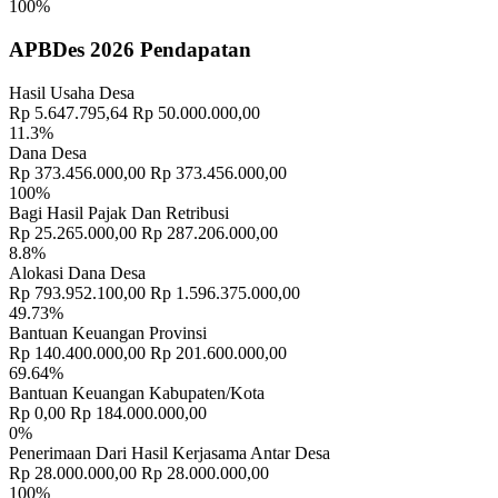
CONTOH"
30 November 2021
100%
Desa Membangun Indonesia
23 Juni 2018
APBDes 2026 Pendapatan
Hasil Usaha Desa
Rp 5.647.795,64
Rp 50.000.000,00
11.3%
Dana Desa
Rp 373.456.000,00
Rp 373.456.000,00
100%
Bagi Hasil Pajak Dan Retribusi
Rp 25.265.000,00
Rp 287.206.000,00
8.8%
Alokasi Dana Desa
Rp 793.952.100,00
Rp 1.596.375.000,00
49.73%
Bantuan Keuangan Provinsi
Rp 140.400.000,00
Rp 201.600.000,00
69.64%
Bantuan Keuangan Kabupaten/Kota
Rp 0,00
Rp 184.000.000,00
0%
Penerimaan Dari Hasil Kerjasama Antar Desa
Rp 28.000.000,00
Rp 28.000.000,00
100%