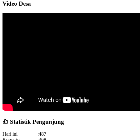
Video Desa
21 September 2018 05:04:42
Memang seharusnya Desa Sulahan harus berbenah
demi...
selengkapnya
Statistik Pengunjung
Hari ini
:
487
Kemarin
:
368