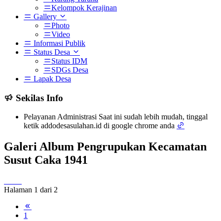
Kelompok Kerajinan
Gallery
Photo
Video
Informasi Publik
Status Desa
Status IDM
SDGs Desa
Lapak Desa
Sekilas Info
Pelayanan Administrasi Saat ini sudah lebih mudah, tinggal
ketik addodesasulahan.id di google chrome anda
Galeri Album Pengrupukan Kecamatan
Susut Caka 1941
Halaman 1 dari 2
1