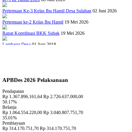
Pertemuan Ke-3 Kelas Ibu Hamil Desa Sulahan
02 Juni 2026
Pertemuan ke-2 Kelas Ibu Hamil
19 Mei 2026
Rapat Koprdinasi BKK Subak
19 Mei 2026
Lambang Desa
01 Juni 2018
Sejarah Gong Gede Desa Sulahan
17 September 2018
PELATIHAN TERNAK BABI
27 April 2022
Penuhi Amanat UU Desa, Pemerintah Desa Sulahan Kembangkan
APBDes 2026 Pelaksanaan
Sistem Informasi Desa
10 September 2018
Pendapatan
"TRADISI MEMASAR DESA PAKRAMAN TANGGAHAN
Rp 1.367.896.161,64
Rp 2.726.637.000,00
PEKEN"
15 November 2018
50.17%
Belanja
Banjar Cekeng Destinasi Wisata Baru di Bangli Mirip Penglipuran
Rp 1.064.554.220,00
Rp 3.040.807.751,70
18 September 2018
35.01%
Pembiayaan
"PENANAMAN TOGA DAN WARUNG HIDUP DI RUMAH
Rp 314.170.751,70
Rp 314.170.751,70