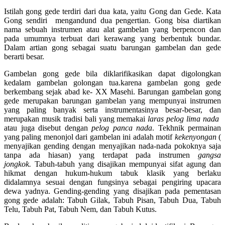
Istilah gong gede terdiri dari dua kata, yaitu Gong dan Gede. Kata
Gong sendiri mengandund dua pengertian. Gong bisa diartikan
nama sebuah instrumen atau alat gambelan yang berpencon dan
pada umumnya terbuat dari kerawang yang berbentuk bundar.
Dalam artian gong sebagai suatu barungan gambelan dan gede
berarti besar.
Gambelan gong gede bila diklarifikasikan dapat digolongkan
kedalam gambelan golongan tua.karena gambelan gong gede
berkembang sejak abad ke- XX Masehi. Barungan gambelan gong
gede merupakan barungan gambelan yang mempunyai instrumen
yang paling banyak serta instrumentasinya besar-besar, dan
merupakan musik tradisi bali yang memakai
laras pelog lima nada
atau juga disebut dengan
pelog panca nada
. Tekhnik permainan
yang paling menonjol dari gambelan ini adalah motif
kekenyongan
(
menyajikan gending dengan menyajikan nada-nada pokoknya saja
tanpa ada hiasan) yang terdapat pada instrumen
gangsa
jongkok.
Tabuh-tabuh yang disajikan mempunyai sifat agung dan
hikmat dengan hukum-hukum tabuk klasik yang berlaku
didalamnya sesuai dengan fungsinya sebagai pengiring upacara
dewa yadnya. Gending-gending yang disajikan pada pementasan
gong gede adalah: Tabuh Gilak, Tabuh Pisan, Tabuh Dua, Tabuh
Telu, Tabuh Pat, Tabuh Nem, dan Tabuh Kutus.