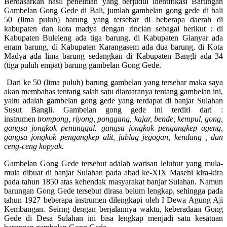
Berdasarkan hasil penelitian yang berjudul identifikasi Barungan
Gambelan Gong Gede di Bali, jumlah gambelan gong gede di bali
50 (lima puluh) barung yang tersebar di beberapa daerah di
kabupaten dan kota madya dengan rincian sebagai berikut : di
Kabupaten Buleleng ada tiga barung, di Kabupaten Gianyar ada
enam barung, di Kabupaten Karangasem ada dua barung, di Kota
Madya ada lima barung sedangkan di Kabupaten Bangli ada 34
(tiga puluh empat) barung gambelan Gong Gede.
Dari ke 50 (lima puluh) barung gambelan yang tersebar maka saya
akan membahas tentang salah satu diantaranya tentang gambelan ini,
yaitu adalah gambelan gong gede yang terdapat di banjar Sulahan
Susut Bangli. Gambelan gong gede ini terdiri dari :
instrumen
trompong, riyong, ponggang, kajar, bende, kempul, gong,
gangsa jongkok penunggal, gangsa jongkok pengangkep ageng,
gangsa jongkok pengangkep alit, jublag jegogan, kendang , dan
ceng-ceng kopyak.
Gambelan Gong Gede tersebut adalah warisan leluhur yang mula-
mula dibuat di banjar Sulahan pada abad ke-XIX Masehi kira-kira
pada tahun 1850 atas kehendak masyarakat banjar Sulahan. Namun
barungan Gong Gede tersebut dirasa belum lengkap, sehingga pada
tahun 1927 beberapa instrumen dilengkapi oleh I Dewa Agung Aji
Kembangan. Seirng dengan berjalannya waktu, keberadaan Gong
Gede di Desa Sulahan ini bisa lengkap menjadi satu kesatuan