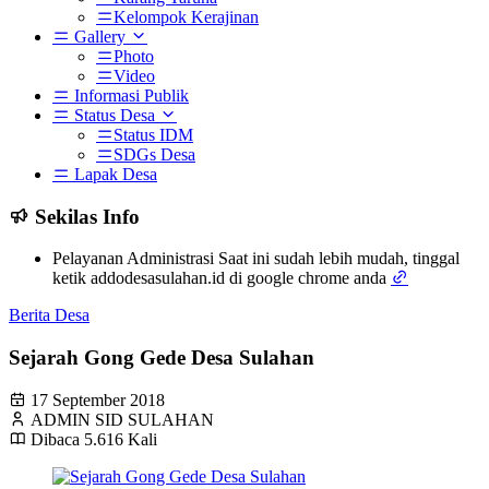
Kelompok Kerajinan
Gallery
Photo
Video
Informasi Publik
Status Desa
Status IDM
SDGs Desa
Lapak Desa
Sekilas Info
Pelayanan Administrasi Saat ini sudah lebih mudah, tinggal
ketik addodesasulahan.id di google chrome anda
Berita Desa
Sejarah Gong Gede Desa Sulahan
17 September 2018
ADMIN SID SULAHAN
Dibaca 5.616 Kali