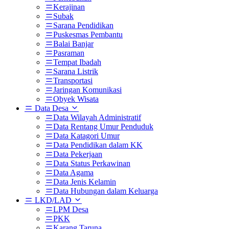
Kerajinan
Subak
Sarana Pendidikan
Puskesmas Pembantu
Balai Banjar
Pasraman
Tempat Ibadah
Sarana Listrik
Transportasi
Jaringan Komunikasi
Obyek Wisata
Data Desa
Data Wilayah Administratif
Data Rentang Umur Penduduk
Data Katagori Umur
Data Pendidikan dalam KK
Data Pekerjaan
Data Status Perkawinan
Data Agama
Data Jenis Kelamin
Data Hubungan dalam Keluarga
LKD/LAD
LPM Desa
PKK
Karang Taruna