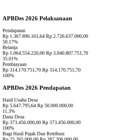
PELATIHAN TERNAK BABI
27 April 2022
Penuhi Amanat UU Desa, Pemerintah Desa Sulahan Kembangkan
APBDes 2026 Pelaksanaan
Sistem Informasi Desa
10 September 2018
Pendapatan
"TRADISI MEMASAR DESA PAKRAMAN TANGGAHAN
Rp 1.367.896.161,64
Rp 2.726.637.000,00
PEKEN"
15 November 2018
50.17%
Belanja
Banjar Cekeng Destinasi Wisata Baru di Bangli Mirip Penglipuran
Rp 1.064.554.220,00
Rp 3.040.807.751,70
18 September 2018
35.01%
Pembiayaan
"PENANAMAN TOGA DAN WARUNG HIDUP DI RUMAH
Rp 314.170.751,70
Rp 314.170.751,70
CONTOH"
30 November 2021
100%
Ketahanan Masyarakat Desa
23 Juni 2018
APBDes 2026 Pendapatan
Pelatihan Ternak Babi Desa Sulahan
16 November 2025
Hasil Usaha Desa
Rp 5.647.795,64
Rp 50.000.000,00
"TRADISI MEMASAR DESA PAKRAMAN TANGGAHAN
11.3%
PEKEN"
15 November 2018
Dana Desa
Rp 373.456.000,00
Rp 373.456.000,00
Rapat Koprdinasi BKK Subak
19 Mei 2026
100%
Bagi Hasil Pajak Dan Retribusi
Rp 25.265.000,00
Rp 287.206.000,00
Tergerus Longsor, Rumah Warga Tanggahan Peken Jebol
08 Mei