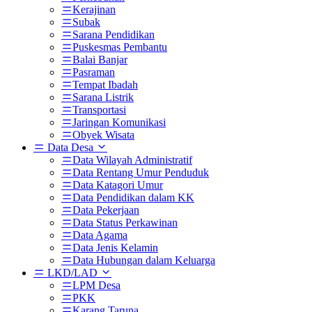
Kerajinan
Subak
Sarana Pendidikan
Puskesmas Pembantu
Balai Banjar
Pasraman
Tempat Ibadah
Sarana Listrik
Transportasi
Jaringan Komunikasi
Obyek Wisata
Data Desa
Data Wilayah Administratif
Data Rentang Umur Penduduk
Data Katagori Umur
Data Pendidikan dalam KK
Data Pekerjaan
Data Status Perkawinan
Data Agama
Data Jenis Kelamin
Data Hubungan dalam Keluarga
LKD/LAD
LPM Desa
PKK
Karang Taruna