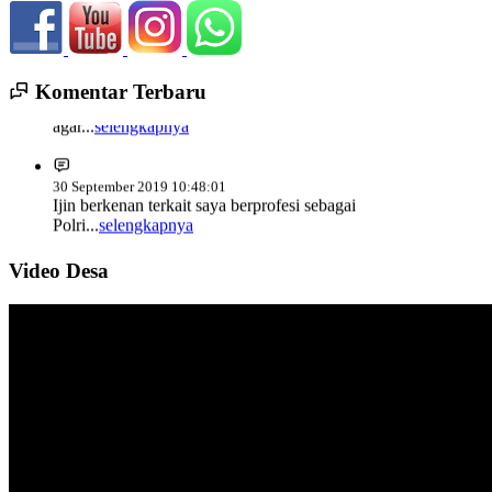
13 Mei 2020 00:46:55
Bagaimana cara agar membentuk keanggotaan LPM
Komentar Terbaru
agar...
selengkapnya
30 September 2019 10:48:01
Ijin berkenan terkait saya berprofesi sebagai
Polri...
selengkapnya
21 September 2018 05:04:42
Video Desa
Memang seharusnya Desa Sulahan harus berbenah
demi...
selengkapnya