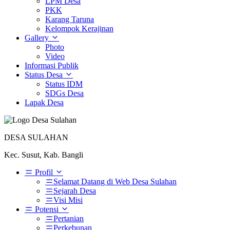
LPM Desa
PKK
Karang Taruna
Kelompok Kerajinan
Gallery
Photo
Video
Informasi Publik
Status Desa
Status IDM
SDGs Desa
Lapak Desa
DESA SULAHAN
Kec. Susut, Kab. Bangli
Profil
Selamat Datang di Web Desa Sulahan
Sejarah Desa
Visi Misi
Potensi
Pertanian
Perkebunan