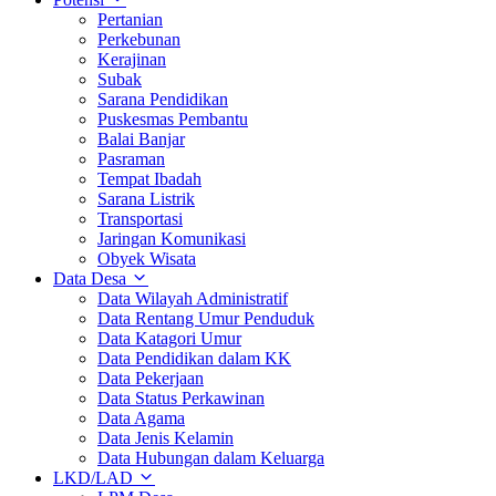
Pertanian
Perkebunan
Kerajinan
Subak
Sarana Pendidikan
Puskesmas Pembantu
Balai Banjar
Pasraman
Tempat Ibadah
Sarana Listrik
Transportasi
Jaringan Komunikasi
Obyek Wisata
Data Desa
Data Wilayah Administratif
Data Rentang Umur Penduduk
Data Katagori Umur
Data Pendidikan dalam KK
Data Pekerjaan
Data Status Perkawinan
Data Agama
Data Jenis Kelamin
Data Hubungan dalam Keluarga
LKD/LAD