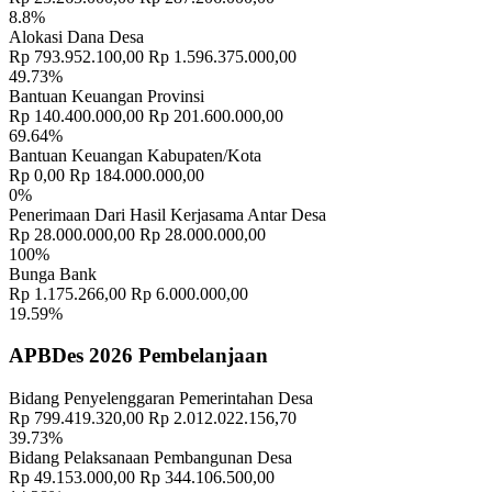
8.8%
2026
Alokasi Dana Desa
Rp 793.952.100,00
Rp 1.596.375.000,00
MUSRENBANG DESA SULAHAN
29 September 2022
49.73%
Bantuan Keuangan Provinsi
PENYALURAN PAKET SEMBAKO DARI KEMENKUMHAM
Rp 140.400.000,00
Rp 201.600.000,00
30 Juli 2021
69.64%
Bantuan Keuangan Kabupaten/Kota
Rp 0,00
Rp 184.000.000,00
0%
Penerimaan Dari Hasil Kerjasama Antar Desa
Rp 28.000.000,00
Rp 28.000.000,00
100%
Bunga Bank
Rp 1.175.266,00
Rp 6.000.000,00
19.59%
APBDes 2026 Pembelanjaan
Bidang Penyelenggaran Pemerintahan Desa
Rp 799.419.320,00
Rp 2.012.022.156,70
39.73%
Bidang Pelaksanaan Pembangunan Desa
Rp 49.153.000,00
Rp 344.106.500,00