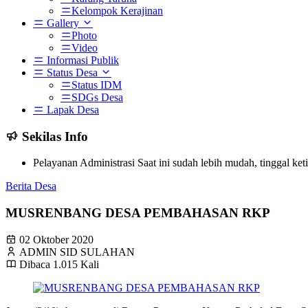
Kelompok Kerajinan
Gallery
Photo
Video
Informasi Publik
Status Desa
Status IDM
SDGs Desa
Lapak Desa
Sekilas Info
Pelayanan Administrasi Saat ini sudah lebih mudah, tinggal ke
Berita Desa
MUSRENBANG DESA PEMBAHASAN RKP
02 Oktober 2020
ADMIN SID SULAHAN
Dibaca 1.015 Kali