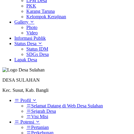
LPM Desa
PKK
Karang Taruna
Kelompok Kerajinan
Gallery
Photo
Video
Informasi Publik
Status Desa
Status IDM
SDGs Desa
Lapak Desa
DESA SULAHAN
Kec. Susut, Kab. Bangli
Profil
Selamat Datang di Web Desa Sulahan
Sejarah Desa
Visi Misi
Potensi
Pertanian
Perkebunan