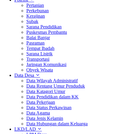
Pertanian
Perkebunan
Kerajinan
Subak
Sarana Pendidikan
Puskesmas Pembantu
Balai Banjar
Pasraman
Tempat Ibadah
Sarana Listrik
Transportasi
Jaringan Komunikasi
Obyek Wisata
Data Desa
Data Wilayah Administratif
Data Rentang Umur Penduduk
Data Katagori Umur
Data Pendidikan dalam KK
Data Pekerjaan
Data Status Perkawinan
Data Agama
Data Jenis Kelamin
Data Hubungan dalam Keluarga
LKD/LAD