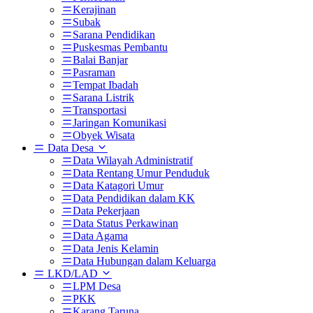
Kerajinan
Subak
Sarana Pendidikan
Puskesmas Pembantu
Balai Banjar
Pasraman
Tempat Ibadah
Sarana Listrik
Transportasi
Jaringan Komunikasi
Obyek Wisata
Data Desa
Data Wilayah Administratif
Data Rentang Umur Penduduk
Data Katagori Umur
Data Pendidikan dalam KK
Data Pekerjaan
Data Status Perkawinan
Data Agama
Data Jenis Kelamin
Data Hubungan dalam Keluarga
LKD/LAD
LPM Desa
PKK
Karang Taruna