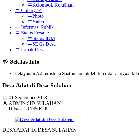
Kelompok Kerajinan
Gallery
Photo
Video
Informasi Publik
Status Desa
Status IDM
SDGs Desa
Lapak Desa
Sekilas Info
Pelayanan Administrasi Saat ini sudah lebih mudah, tinggal ke
Desa Adat di Desa Sulahan
01 September 2018
ADMIN SID SULAHAN
Dibaca 18.745 Kali
DESA ADAT DI DESA SULAHAN