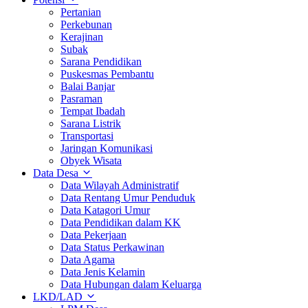
Pertanian
Perkebunan
Kerajinan
Subak
Sarana Pendidikan
Puskesmas Pembantu
Balai Banjar
Pasraman
Tempat Ibadah
Sarana Listrik
Transportasi
Jaringan Komunikasi
Obyek Wisata
Data Desa
Data Wilayah Administratif
Data Rentang Umur Penduduk
Data Katagori Umur
Data Pendidikan dalam KK
Data Pekerjaan
Data Status Perkawinan
Data Agama
Data Jenis Kelamin
Data Hubungan dalam Keluarga
LKD/LAD