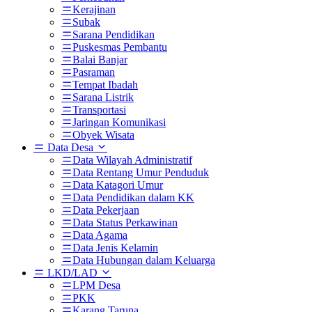
Kerajinan
Subak
Sarana Pendidikan
Puskesmas Pembantu
Balai Banjar
Pasraman
Tempat Ibadah
Sarana Listrik
Transportasi
Jaringan Komunikasi
Obyek Wisata
Data Desa
Data Wilayah Administratif
Data Rentang Umur Penduduk
Data Katagori Umur
Data Pendidikan dalam KK
Data Pekerjaan
Data Status Perkawinan
Data Agama
Data Jenis Kelamin
Data Hubungan dalam Keluarga
LKD/LAD
LPM Desa
PKK
Karang Taruna