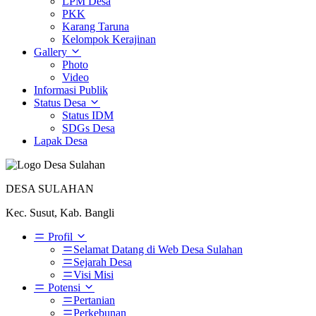
LPM Desa
PKK
Karang Taruna
Kelompok Kerajinan
Gallery
Photo
Video
Informasi Publik
Status Desa
Status IDM
SDGs Desa
Lapak Desa
DESA SULAHAN
Kec. Susut, Kab. Bangli
Profil
Selamat Datang di Web Desa Sulahan
Sejarah Desa
Visi Misi
Potensi
Pertanian
Perkebunan