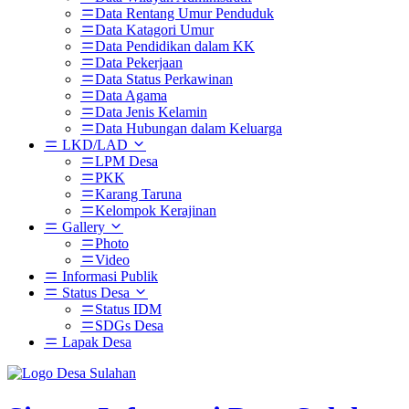
Data Rentang Umur Penduduk
Data Katagori Umur
Data Pendidikan dalam KK
Data Pekerjaan
Data Status Perkawinan
Data Agama
Data Jenis Kelamin
Data Hubungan dalam Keluarga
LKD/LAD
LPM Desa
PKK
Karang Taruna
Kelompok Kerajinan
Gallery
Photo
Video
Informasi Publik
Status Desa
Status IDM
SDGs Desa
Lapak Desa