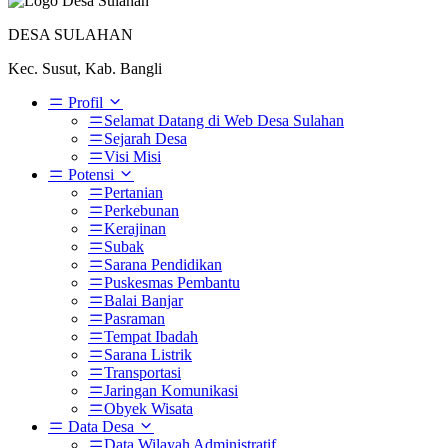
DESA SULAHAN
Kec. Susut, Kab. Bangli
Profil
Selamat Datang di Web Desa Sulahan
Sejarah Desa
Visi Misi
Potensi
Pertanian
Perkebunan
Kerajinan
Subak
Sarana Pendidikan
Puskesmas Pembantu
Balai Banjar
Pasraman
Tempat Ibadah
Sarana Listrik
Transportasi
Jaringan Komunikasi
Obyek Wisata
Data Desa
Data Wilayah Administratif