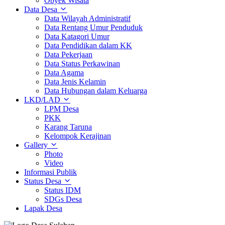
Obyek Wisata
Data Desa
Data Wilayah Administratif
Data Rentang Umur Penduduk
Data Katagori Umur
Data Pendidikan dalam KK
Data Pekerjaan
Data Status Perkawinan
Data Agama
Data Jenis Kelamin
Data Hubungan dalam Keluarga
LKD/LAD
LPM Desa
PKK
Karang Taruna
Kelompok Kerajinan
Gallery
Photo
Video
Informasi Publik
Status Desa
Status IDM
SDGs Desa
Lapak Desa