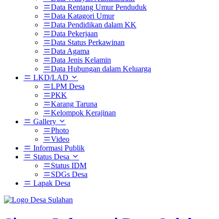
Data Rentang Umur Penduduk
Data Katagori Umur
Data Pendidikan dalam KK
Data Pekerjaan
Data Status Perkawinan
Data Agama
Data Jenis Kelamin
Data Hubungan dalam Keluarga
LKD/LAD
LPM Desa
PKK
Karang Taruna
Kelompok Kerajinan
Gallery
Photo
Video
Informasi Publik
Status Desa
Status IDM
SDGs Desa
Lapak Desa