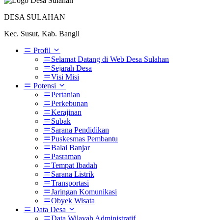
DESA SULAHAN
Kec. Susut, Kab. Bangli
Profil
Selamat Datang di Web Desa Sulahan
Sejarah Desa
Visi Misi
Potensi
Pertanian
Perkebunan
Kerajinan
Subak
Sarana Pendidikan
Puskesmas Pembantu
Balai Banjar
Pasraman
Tempat Ibadah
Sarana Listrik
Transportasi
Jaringan Komunikasi
Obyek Wisata
Data Desa
Data Wilayah Administratif