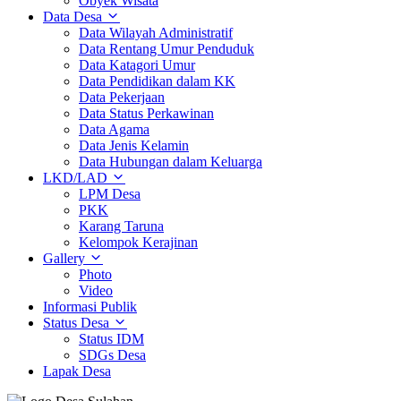
Obyek Wisata
Data Desa
Data Wilayah Administratif
Data Rentang Umur Penduduk
Data Katagori Umur
Data Pendidikan dalam KK
Data Pekerjaan
Data Status Perkawinan
Data Agama
Data Jenis Kelamin
Data Hubungan dalam Keluarga
LKD/LAD
LPM Desa
PKK
Karang Taruna
Kelompok Kerajinan
Gallery
Photo
Video
Informasi Publik
Status Desa
Status IDM
SDGs Desa
Lapak Desa